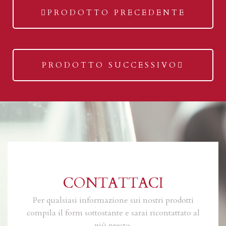
previous
PRODOTTO PRECEDENTE
post:
next
PRODOTTO SUCCESSIVO
post:
CONTATTACI
Per qualsiasi informazione sui nostri prodotti
compila il form sottostante e sarai ricontattato al
più presto.